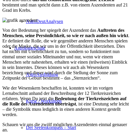
bestimmt und man spricht dann z.B. von einem Aszendenten auf 21
Grad im Krebs.
AstroDeutAnalysen
Von der Bedeutung her spiegelt der Aszendent das
Auftreten des
Menschen, seine Persönlichkeit, so wie er nach außen hin wirkt
.
Er definiert die Rolle, die wir gegenüber anderen Menschen spielen
oder die Maske, die wir uns in der Öffentlichkeit überziehen. Dies
Astrologieschule
hat nichts mit Unehrlichkeit zu tun, sondern so funktioniert nun
einmal unser soziales Miteinander und nur, wenn wir einem
Menschen sehr nahestehen, erhalten wir einen (teilweisen) Einblick
in sein Innerstes. Dieses können wir auch als Wesenskern
bezeichnen und dieser wird durch die Stellung der Sonne zum
AstroAusbildung
Zeitpunkt der Geburt bestimmt – das „Sternzeichen“.
Wie der Wesenskern beschaffen ist, konnten wir im vorigen
Lernabschnitt anhand der Beschreibung der 12 Tierkreiszeichen
erfahren. Wenn Du jetzt die
Bedeutung der Tierkreiszeichen auf
Kurse / Workshops
die Rolle des Aszendenten überträgst
, ist eine Deutung sehr leicht
– die Symbolik muss lediglich in einen anderen Kontext gestellt
werden.
Schauen wir uns die zwölf möglichen Aszendenten einmal genauer
Der Seelenkompass – Start
an.