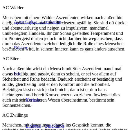
AC Widder
Menschen mit einem Widder Aszendenten wirken nach außen hin
Astro Guide – Lernkarten
energiegeladen, spontan und durchsetzungsfähig. Sie sind oft direkt
und abenteuerlustig und neigen zu impulsivem, manchmal
unüberlegtem Handeln. Ihr zur Schau gestelltes Temperament und
ihr Pioniergeist dürfen jedoch nicht darüber hinwegtäuschen, dass
durch das Aszendentenzeichen lediglich die Rolle eines Menschen
Bücher
beschrieben wird, in seinem Inneren kann es ganz anders aussehen.
AC Stier
Nach außen hin wirkt ein Mensch mit Stier Aszendent manchmal
etwas behäbig und passiv, denn es scheint, er sei vor allem auf
Info
Sicherheit und Ruhe bedacht. Dadurch erscheint er beständig und
solide, gleichzeitig liebt er den Komfort und die Schönheit.
Beleidigen lässt er sich jedoch nicht, dann ist er durchaus
nachtragend und bereit Konsequenzen zu ziehen. Inwieweit dies
auch mit seinem inneren Wesen übereinstimmt, bestimmt sein
Kontakt
Sonnenzeichen.
AC Zwillinge
Menschen, mit denen man schnell ins Gespräch kommt, die
Linktree / Quicklinks