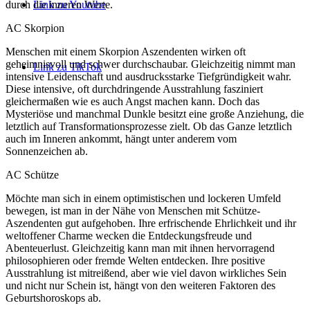
durch die inneren Werte.
Link zu Youtube
AC Skorpion
Menschen mit einem Skorpion Aszendenten wirken oft
geheimnisvoll und schwer durchschaubar. Gleichzeitig nimmt man
Link zu TikTok
intensive Leidenschaft und ausdrucksstarke Tiefgründigkeit wahr.
Diese intensive, oft durchdringende Ausstrahlung fasziniert
gleichermaßen wie es auch Angst machen kann. Doch das
Mysteriöse und manchmal Dunkle besitzt eine große Anziehung, die
letztlich auf Transformationsprozesse zielt. Ob das Ganze letztlich
auch im Inneren ankommt, hängt unter anderem vom
Sonnenzeichen ab.
AC Schütze
Möchte man sich in einem optimistischen und lockeren Umfeld
bewegen, ist man in der Nähe von Menschen mit Schütze-
Aszendenten gut aufgehoben. Ihre erfrischende Ehrlichkeit und ihr
weltoffener Charme wecken die Entdeckungsfreude und
Abenteuerlust. Gleichzeitig kann man mit ihnen hervorragend
philosophieren oder fremde Welten entdecken. Ihre positive
Ausstrahlung ist mitreißend, aber wie viel davon wirkliches Sein
und nicht nur Schein ist, hängt von den weiteren Faktoren des
Geburtshoroskops ab.