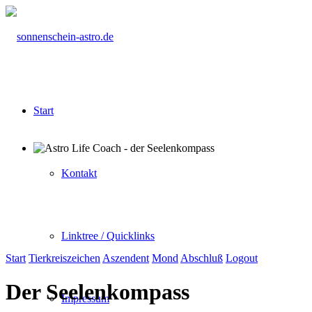
Start
Kontakt
Linktree / Quicklinks
Start
Tierkreiszeichen
Aszendent
Mond
Abschluß
Logout
Der Seelenkompass
Impressum