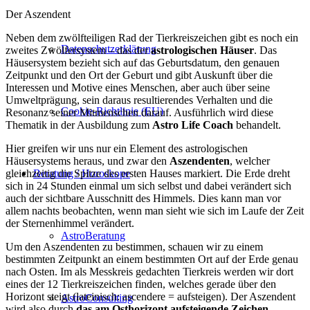
Der Aszendent
Neben dem zwölfteiligen Rad der Tierkreiszeichen gibt es noch ein
Datenschutzerklärung
zweites Zwölfersystem – das der
astrologischen Häuser
. Das
Häusersystem bezieht sich auf das Geburtsdatum, den genauen
Zeitpunkt und den Ort der Geburt und gibt Auskunft über die
Interessen und Motive eines Menschen, aber auch über seine
Umweltprägung, sein daraus resultierendes Verhalten und die
Cookie-Richtlinie (EU)
Resonanz seiner Mitmenschen darauf. Ausführlich wird diese
Thematik in der Ausbildung zum
Astro Life Coach
behandelt.
Hier greifen wir uns nur ein Element des astrologischen
Häusersystems heraus, und zwar den
Aszendenten
, welcher
gleichzeitig die Spitze des ersten Hauses markiert. Die Erde dreht
Beratung / Horoskope
sich in 24 Stunden einmal um sich selbst und dabei verändert sich
auch der sichtbare Ausschnitt des Himmels. Dies kann man vor
allem nachts beobachten, wenn man sieht wie sich im Laufe der Zeit
der Sternenhimmel verändert.
AstroBeratung
Um den Aszendenten zu bestimmen, schauen wir zu einem
bestimmten Zeitpunkt an einem bestimmten Ort auf der Erde genau
nach Osten. Im als Messkreis gedachten Tierkreis werden wir dort
eines der 12 Tierkreiszeichen finden, welches gerade über den
Horizont steigt (lateinisch: ascendere = aufsteigen). Der Aszendent
AstroConsulting
wird also durch
das am Osthorizont aufsteigende Zeichen