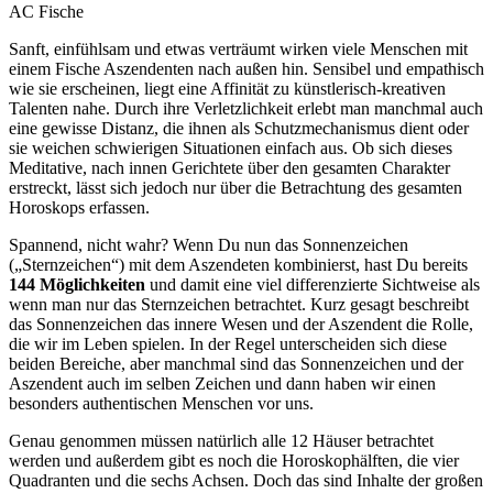
AC Fische
Sanft, einfühlsam und etwas verträumt wirken viele Menschen mit
einem Fische Aszendenten nach außen hin. Sensibel und empathisch
wie sie erscheinen, liegt eine Affinität zu künstlerisch-kreativen
Talenten nahe. Durch ihre Verletzlichkeit erlebt man manchmal auch
eine gewisse Distanz, die ihnen als Schutzmechanismus dient oder
sie weichen schwierigen Situationen einfach aus. Ob sich dieses
Meditative, nach innen Gerichtete über den gesamten Charakter
erstreckt, lässt sich jedoch nur über die Betrachtung des gesamten
Horoskops erfassen.
Spannend, nicht wahr? Wenn Du nun das Sonnenzeichen
(„Sternzeichen“) mit dem Aszendeten kombinierst, hast Du bereits
144 Möglichkeiten
und damit eine viel differenzierte Sichtweise als
wenn man nur das Sternzeichen betrachtet. Kurz gesagt beschreibt
das Sonnenzeichen das innere Wesen und der Aszendent die Rolle,
die wir im Leben spielen. In der Regel unterscheiden sich diese
beiden Bereiche, aber manchmal sind das Sonnenzeichen und der
Aszendent auch im selben Zeichen und dann haben wir einen
besonders authentischen Menschen vor uns.
Genau genommen müssen natürlich alle 12 Häuser betrachtet
werden und außerdem gibt es noch die Horoskophälften, die vier
Quadranten und die sechs Achsen. Doch das sind Inhalte der großen