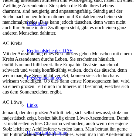
vielseitig interessiert auftreten und wissbegierig sind, haben oft einen
Zwillinge Aszendenten. Sie spielen die Rolle ihres Lebens
charmant, sind neugierig und anpassungsfähig. Ständig auf der
Suche nach neuen Informationen und Kontakten erscheinen sie
manchmal ruhelos. Dies kann jedoch täuschen, denn wenn nicht
Über mich
auch Ihre Sonne in den Zwillingen steht, gibt es noch einen ganz
anderen Menschen dahinter.
AC Krebs
Regionalstelle des DAV
Mit der Ausstrahlung eines Beschützers gehen Menschen mit einem
Krebs Aszendenten durchs Leben. Sie erscheinen häuslich,
einfühlsam und hilfsbereit. Ihre Empathie lässt sie manchmal
schwach und wenig konfliktfähig wirken, doch das täuscht, denn
wenn man ihre Sensibilität verletzt, können sie sich durchaus
Pressemitteilungen
wirksam verteidigen. Ob dies dann ernste Konsequenzen hat, wird
zu einem großen Teil durch ihr Inneres mit bestimmt, welches sich
aus dem Sonnenzeichen ergibt.
AC Löwe
Links
Jemand, der den großen Auftritt liebt, sich selbstbewusst, stolz und
majestätisch zeigt, besitzt häufig einen Löwe-Aszendenten. Damit
ist nicht selten echtes Charisma verbunden, auch wenn der eigene
Stolz leicht zur Achillesferse werden kann. Man betraut ihn gerne
Datenschutzerklärung
mit Führungsaufgaben und er liebt es, wenn man ihm Anerkennung