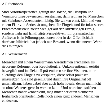
AC Steinbock
Sind Autoritätspersonen gefragt und solche, die Disziplin und
Verantwortungsbewusstsein ausstrahlen, dann ist man bei Menschen
mit Steinbock Aszendenten richtig. Sie wirken ernst, kühl und von
einem Flair von Seriosität umgeben. Ihr Ehrgeiz und ihr fokussiertes
Pflichtbewusstsein zielen weniger auf den kurzfristigen Erfolg,
sondern mehr auf langfristige Perspektiven. Ihr pragmatisches
Auftreten ist in Führungspositionen oder in der Öffentlichkeit
durchaus hilfreich, hat jedoch nur Bestand, wenn die inneren Werte
dies mittragen.
AC Wassermann
Menschen mit einem Wassermann Aszendenten erscheinen als
geborene Reformer oder Revolutionäre. Unkonventionell, geistig
beweglich und intellektuell präsentieren sie ihre Visionen, ohne
allerdings den Ehrgeiz zu verspüren, diese selbst praktisch
umzusetzen. Sie sind gesellig und durch ihre Originalität oft
unterhaltsam, haben dabei aber auch hohe Ideale, denen man nicht
so ohne Weiteres gerecht werden kann. Und wer einen solchen
Menschen näher kennenlernt, mag hinter der offen sichtbaren
freiheitlich orientierten Rolle noch einen ganz anderen Menschen
entdecken.