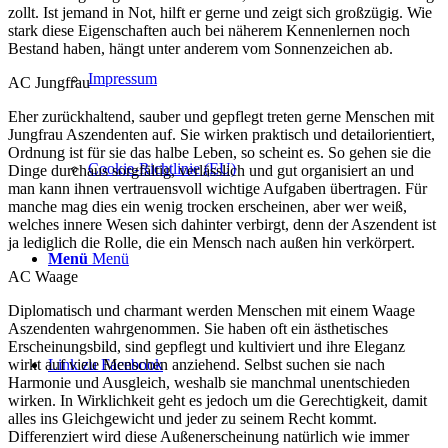
zollt. Ist jemand in Not, hilft er gerne und zeigt sich großzügig. Wie
stark diese Eigenschaften auch bei näherem Kennenlernen noch
Bestand haben, hängt unter anderem vom Sonnenzeichen ab.
Impressum
AC Jungfrau
Eher zurückhaltend, sauber und gepflegt treten gerne Menschen mit
Jungfrau Aszendenten auf. Sie wirken praktisch und detailorientiert,
Ordnung ist für sie das halbe Leben, so scheint es. So gehen sie die
Cookie-Richtlinie (EU)
Dinge durchaus sorgfältig, verlässlich und gut organisiert an und
man kann ihnen vertrauensvoll wichtige Aufgaben übertragen. Für
manche mag dies ein wenig trocken erscheinen, aber wer weiß,
welches innere Wesen sich dahinter verbirgt, denn der Aszendent ist
ja lediglich die Rolle, die ein Mensch nach außen hin verkörpert.
Menü
Menü
AC Waage
Diplomatisch und charmant werden Menschen mit einem Waage
Aszendenten wahrgenommen. Sie haben oft ein ästhetisches
Erscheinungsbild, sind gepflegt und kultiviert und ihre Eleganz
wirkt auf viele Menschen anziehend. Selbst suchen sie nach
Link zu Facebook
Harmonie und Ausgleich, weshalb sie manchmal unentschieden
wirken. In Wirklichkeit geht es jedoch um die Gerechtigkeit, damit
alles ins Gleichgewicht und jeder zu seinem Recht kommt.
Differenziert wird diese Außenerscheinung natürlich wie immer