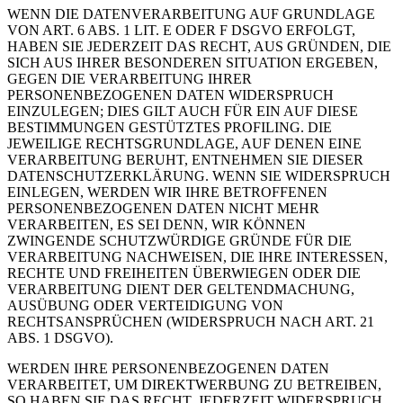
WENN DIE DATENVERARBEITUNG AUF GRUNDLAGE
VON ART. 6 ABS. 1 LIT. E ODER F DSGVO ERFOLGT,
HABEN SIE JEDERZEIT DAS RECHT, AUS GRÜNDEN, DIE
SICH AUS IHRER BESONDEREN SITUATION ERGEBEN,
GEGEN DIE VERARBEITUNG IHRER
PERSONENBEZOGENEN DATEN WIDERSPRUCH
EINZULEGEN; DIES GILT AUCH FÜR EIN AUF DIESE
BESTIMMUNGEN GESTÜTZTES PROFILING. DIE
JEWEILIGE RECHTSGRUNDLAGE, AUF DENEN EINE
VERARBEITUNG BERUHT, ENTNEHMEN SIE DIESER
DATENSCHUTZERKLÄRUNG. WENN SIE WIDERSPRUCH
EINLEGEN, WERDEN WIR IHRE BETROFFENEN
PERSONENBEZOGENEN DATEN NICHT MEHR
VERARBEITEN, ES SEI DENN, WIR KÖNNEN
ZWINGENDE SCHUTZWÜRDIGE GRÜNDE FÜR DIE
VERARBEITUNG NACHWEISEN, DIE IHRE INTERESSEN,
RECHTE UND FREIHEITEN ÜBERWIEGEN ODER DIE
VERARBEITUNG DIENT DER GELTENDMACHUNG,
AUSÜBUNG ODER VERTEIDIGUNG VON
RECHTSANSPRÜCHEN (WIDERSPRUCH NACH ART. 21
ABS. 1 DSGVO).
WERDEN IHRE PERSONENBEZOGENEN DATEN
VERARBEITET, UM DIREKTWERBUNG ZU BETREIBEN,
SO HABEN SIE DAS RECHT, JEDERZEIT WIDERSPRUCH