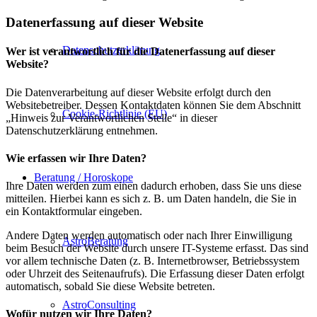
Datenerfassung auf dieser Website
Datenschutzerklärung
Wer ist verantwortlich für die Datenerfassung auf dieser
Website?
Die Datenverarbeitung auf dieser Website erfolgt durch den
Websitebetreiber. Dessen Kontaktdaten können Sie dem Abschnitt
Cookie-Richtlinie (EU)
„Hinweis zur Verantwortlichen Stelle“ in dieser
Datenschutzerklärung entnehmen.
Wie erfassen wir Ihre Daten?
Beratung / Horoskope
Ihre Daten werden zum einen dadurch erhoben, dass Sie uns diese
mitteilen. Hierbei kann es sich z. B. um Daten handeln, die Sie in
ein Kontaktformular eingeben.
Andere Daten werden automatisch oder nach Ihrer Einwilligung
AstroBeratung
beim Besuch der Website durch unsere IT-Systeme erfasst. Das sind
vor allem technische Daten (z. B. Internetbrowser, Betriebssystem
oder Uhrzeit des Seitenaufrufs). Die Erfassung dieser Daten erfolgt
automatisch, sobald Sie diese Website betreten.
AstroConsulting
Wofür nutzen wir Ihre Daten?