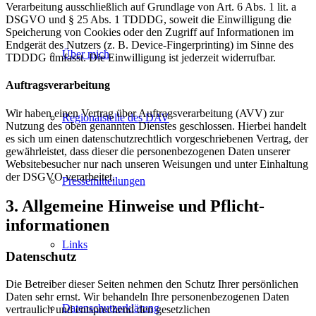
Verarbeitung ausschließlich auf Grundlage von Art. 6 Abs. 1 lit. a
DSGVO und § 25 Abs. 1 TDDDG, soweit die Einwilligung die
Speicherung von Cookies oder den Zugriff auf Informationen im
Endgerät des Nutzers (z. B. Device-Fingerprinting) im Sinne des
Über mich
TDDDG umfasst. Die Einwilligung ist jederzeit widerrufbar.
Auftragsverarbeitung
Wir haben einen Vertrag über Auftragsverarbeitung (AVV) zur
Regionalstelle des DAV
Nutzung des oben genannten Dienstes geschlossen. Hierbei handelt
es sich um einen datenschutzrechtlich vorgeschriebenen Vertrag, der
gewährleistet, dass dieser die personenbezogenen Daten unserer
Websitebesucher nur nach unseren Weisungen und unter Einhaltung
der DSGVO verarbeitet.
Pressemitteilungen
3. Allgemeine Hinweise und Pflicht­
informationen
Links
Datenschutz
Die Betreiber dieser Seiten nehmen den Schutz Ihrer persönlichen
Daten sehr ernst. Wir behandeln Ihre personenbezogenen Daten
Datenschutzerklärung
vertraulich und entsprechend den gesetzlichen