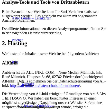
Analyse-Tools und Tools von Dritt­anbietern
Beim Besuch dieser Website kann Ihr Surf-Verhalten statistisch
ausgewertet werden. Das geschieht vor allem mit sogenannten
Astro Guide – Lernkarten
Analyseprogrammen.
Detaillierte Informationen zu diesen Analyseprogrammen finden Sie
in der folgenden Datenschutzerklärung.
Bücher
2. Hosting
Wir hosten die Inhalte unserer Website bei folgendem Anbieter:
Info
All-Inkl
Anbieter ist die ALL-INKL.COM – Neue Medien Münnich, Inh.
René Münnich, Hauptstraße 68, 02742 Friedersdorf (nachfolgend
All-Inkl). Details entnehmen Sie der Datenschutzerklärung von All-
Kontakt
Inkl:
https://all-inkl.com/datenschutzinformationen/
.
Die Verwendung von All-Inkl erfolgt auf Grundlage von Art. 6 Abs.
1 lit. f DSGVO. Wir haben ein berechtigtes Interesse an einer
möglichst zuverlässigen Darstellung unserer Website. Sofern eine
Linktree / Quicklinks
entsprechende Einwilligung abgefragt wurde, erfolgt die