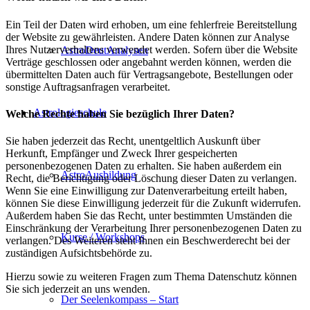
Ein Teil der Daten wird erhoben, um eine fehlerfreie Bereitstellung
der Website zu gewährleisten. Andere Daten können zur Analyse
Ihres Nutzerverhaltens verwendet werden. Sofern über die Website
AstroDeutAnalysen
Verträge geschlossen oder angebahnt werden können, werden die
übermittelten Daten auch für Vertragsangebote, Bestellungen oder
sonstige Auftragsanfragen verarbeitet.
Astrologieschule
Welche Rechte haben Sie bezüglich Ihrer Daten?
Sie haben jederzeit das Recht, unentgeltlich Auskunft über
Herkunft, Empfänger und Zweck Ihrer gespeicherten
personenbezogenen Daten zu erhalten. Sie haben außerdem ein
AstroAusbildung
Recht, die Berichtigung oder Löschung dieser Daten zu verlangen.
Wenn Sie eine Einwilligung zur Datenverarbeitung erteilt haben,
können Sie diese Einwilligung jederzeit für die Zukunft widerrufen.
Außerdem haben Sie das Recht, unter bestimmten Umständen die
Einschränkung der Verarbeitung Ihrer personenbezogenen Daten zu
Kurse / Workshops
verlangen. Des Weiteren steht Ihnen ein Beschwerderecht bei der
zuständigen Aufsichtsbehörde zu.
Hierzu sowie zu weiteren Fragen zum Thema Datenschutz können
Sie sich jederzeit an uns wenden.
Der Seelenkompass – Start