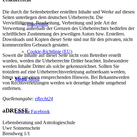
Die durch die Seitenbetreiber erstellten Inhalte und Werke auf diesen
Seiten unterliegen dem deutschen Urheberrecht. Die
Vervielfältigung, Bearbeitung, Verbreitung und jede Art der
Impressum
Verwertung außerhalb der Grenzen des Urheberrechtes bedürfen der
schriftlichen Zustimmung des jeweiligen Autors bzw. Erstellers.
Downloads und Kopien dieser Seite sind nur für den privaten, nicht
kommerziellen Gebrauch gestattet.
Cookie-Richtlinie (EU)
Soweit die Inhalte auf dieser Seite nicht vom Betreiber erstellt
wurden, werden die Urheberrechte Dritter beachtet. Insbesondere
werden Inhalte Dritter als solche gekennzeichnet. Sollten Sie
trotzdem auf eine Urheberrechtsverletzung aufmerksam werden,
bitten wir um einen entsprechenden Hinweis. Bei Bekanntwerden
Menü
Menü
von Rechtsverletzungen werden wir derartige Inhalte umgehend
entfernen.
Quellenangabe:
eRecht24
aDRESSE
Link zu Facebook
Lebensberatung und Astrologieschule
Uwe Sonnenschein
Brendweg 1/1