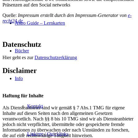
Präsenzen auf den Social networks
Quelle:
Impressum erstellt durch den Impressum-Generator von
e-
recht24.de
Astro Guide – Lernkarten
Datenschutz
Bücher
Hier geht es zur
Datenschutzerklärung
Disclaimer
Info
Haftung für Inhalte
Kontakt
Als Diensteanbieter sind wir gemäß § 7 Abs.1 TMG für eigene
Inhalte auf diesen Seiten nach den allgemeinen Gesetzen
verantwortlich. Nach §§ 8 bis 10 TMG sind wir als Diensteanbieter
jedoch nicht verpflichtet, übermittelte oder gespeicherte fremde
Informationen zu überwachen oder nach Umständen zu forschen,
Linktree / Quicklinks
die auf eine rechtswidrige Tätigkeit hinweisen.