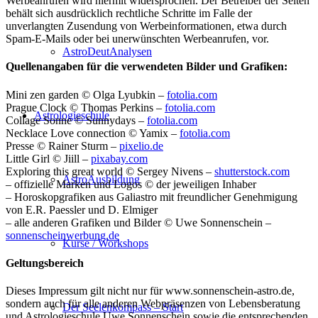
Werbeanrufen wird hiermit widersprochen. Der Betreiber der Seiten
behält sich ausdrücklich rechtliche Schritte im Falle der
unverlangten Zusendung von Werbeinformationen, etwa durch
Spam-E-Mails oder bei unerwünschten Werbeanrufen, vor.
AstroDeutAnalysen
Quellenangaben für die verwendeten Bilder und Grafiken:
Mini zen garden © Olga Lyubkin –
fotolia.com
Prague Clock © Thomas Perkins –
fotolia.com
Astrologieschule
Collage Sonne © Sunnydays –
fotolia.com
Necklace Love connection © Yamix –
fotolia.com
Presse © Rainer Sturm –
pixelio.de
Little Girl © Jiill –
pixabay.com
Exploring this great world © Sergey Nivens –
shutterstock.com
AstroAusbildung
– offizielle Marken und Logos © der jeweiligen Inhaber
– Horoskopgrafiken aus Galiastro mit freundlicher Genehmigung
von E.R. Paessler und D. Elmiger
– alle anderen Grafiken und Bilder © Uwe Sonnenschein –
sonnenscheinwerbung.de
Kurse / Workshops
Geltungsbereich
Dieses Impressum gilt nicht nur für www.sonnenschein-astro.de,
sondern auch für alle anderen Webpräsenzen von Lebensberatung
Der Seelenkompass – Start
und Astrologieschule Uwe Sonnenschein sowie die entsprechenden